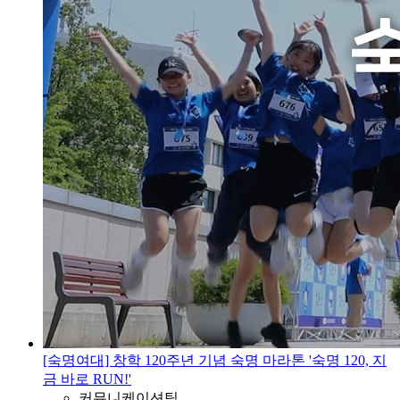
[숙명여대] 창학 120주년 기념 숙명 마라톤 '숙명 120, 지
금 바로 RUN!'
커뮤니케이션팀