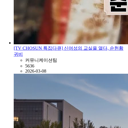
[TV CHOSUN 특집다큐] 신여성의 교실을 열다, 순헌황
귀비
커뮤니케이션팀
5636
2026-03-08