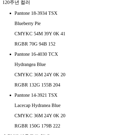
120주년 컬러
Pantone 18-3934 TSX
Blueberry Pie
CMYK
C 54
M 39
Y 0
K 41
RGB
R 70
G 94
B 152
Pantone 16-4030 TCX
Hydrangea Blue
CMYK
C 36
M 24
Y 0
K 20
RGB
R 132
G 155
B 204
Pantone 14-3921 TSX
Lacecap Hydranea Blue
CMYK
C 36
M 24
Y 0
K 20
RGB
R 150
G 179
B 222