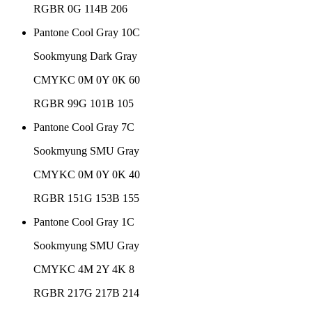
RGB
R 0
G 114
B 206
Pantone Cool Gray 10C
Sookmyung Dark Gray
CMYK
C 0
M 0
Y 0
K 60
RGB
R 99
G 101
B 105
Pantone Cool Gray 7C
Sookmyung SMU Gray
CMYK
C 0
M 0
Y 0
K 40
RGB
R 151
G 153
B 155
Pantone Cool Gray 1C
Sookmyung SMU Gray
CMYK
C 4
M 2
Y 4
K 8
RGB
R 217
G 217
B 214