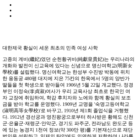
대한제국 황실이 세운 최초의 민족 여성 사학
고종의 계비(繼妃)였던 순헌황귀비(純獻皇貴妃)는 우리나라의
개화와 발전이 신교육에 있다는 신념으로 명신여학교(明新女
學校)를 설립했다. 명신여학교는 한성부 수진방 박동에 위치
한 용동궁 480평 대지에 지은 75칸의 한옥에서 5명의 양반가
딸들을 첫 학생으로 받아들여 1906년 5월 22일 개교했다. 정경
부인 이정숙(李貞淑)여사가 우리 교육사상 최초로 한국인 여
자 교장에 취임하여, 학감 후치자와 노에와 함께 황실의 보조
금을 받아 학교를 운영했다. 1909년 교명을 '숙명고등여학교
(淑明高等女學校)'로 바꾸고, 1910년 제1회 졸업식을 거행했
다. 1912년 경선궁과 영친왕궁으로부터 하사받은 황해도 신천
군·은율군·재령군·안악군, 경기도 파주군, 전라남도 완도군 등
에 있는 농경지 1천여 정보(약 300만 평)를 기본재산으로 재단
법인을 설립하고, 일제의 탄압에도 의연하게 저항하며 나라를