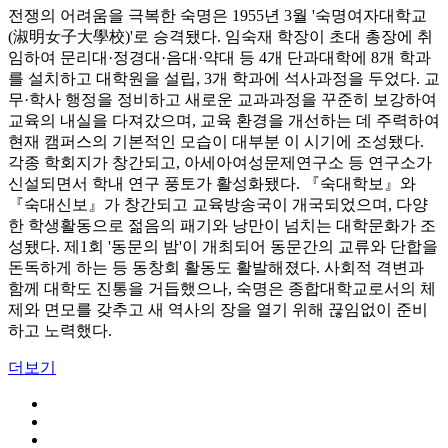
전쟁의 어려움을 극복한 숙명은 1955년 3월 '숙명여자대학교
(淑明女子大學校)'로 승격됐다. 임숙재 학장이 초대 총장에 취
임하여 문리대·정경대·음대·약대 등 4개 단과대학에 8개 학과
를 설치하고 대학원을 설립, 3개 학과에 석사과정을 두었다. 교
무·학사 행정을 정비하고 새로운 교과과정을 꾸준히 보강하여
교육의 내실을 다져갔으며, 교육 환경을 개선하는 데 주력하여
현재 캠퍼스의 기본적인 모습이 대부분 이 시기에 조성됐다.
각종 학회지가 창간되고, 아세아여성문제연구소 등 연구소가
신설되면서 학내 연구 풍토가 활성화됐다. 『숙대학보』와
『숙대신보』가 창간되고 교육방송국이 개국되었으며, 다양
한 학생활동으로 젊음의 패기와 낭만이 넘치는 대학문화가 조
성됐다. 제1회 '동문의 밤'이 개최되어 동문간의 교류와 단합을
돈독하게 하는 등 동창회 활동도 활발해졌다. 사회적 격변과
함께 대학도 진통을 거듭했으나, 숙명은 종합대학교로서의 체
제와 면모를 갖추고 새 역사의 장을 열기 위해 끊임없이 준비
하고 노력했다.
더보기