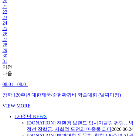
20
21
22
23
24
25
26
27
28
29
30
31
이전
다음
08.01 - 08.01
창학 120주년 대한제국/순헌황귀비 학술대회 (날짜미정)
VIEW MORE
120주년
NEWS
[DONATION]
친환경 브랜드·업사이클링 펀딩…박
정선 장학금, 사회적 도전의 마중물 되다
2026.06.24
[DONATION]
법과대학 동문회, 창학 120주년 기념